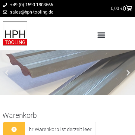
+49 (0) 1590 1803666
0
0,00
€
sales@hph-tooling.de
Warenkorb
Ihr Warenkorb ist derzeit leer.