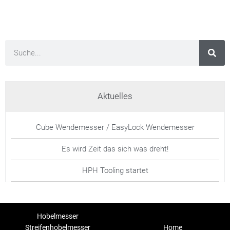
Aktuelles
Cube Wendemesser / EasyLock Wendemesser
Es wird Zeit das sich was dreht!
HPH Tooling startet
Hobelmesser
Streifenhobelmesser
Home