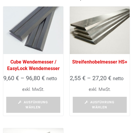
Cube Wendemesser /
Streifenhobelmesser HS+
EasyLock Wendemesser
9,60
€
–
96,80
€
2,55
€
–
27,20
€
netto
netto
exkl. MwSt.
exkl. MwSt.
AUSFÜHRUNG
AUSFÜHRUNG
WÄHLEN
WÄHLEN