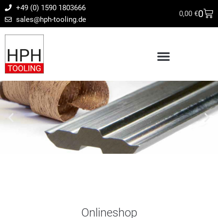
+49 (0) 1590 1803666
0
0,00
€
sales@hph-tooling.de
Onlineshop