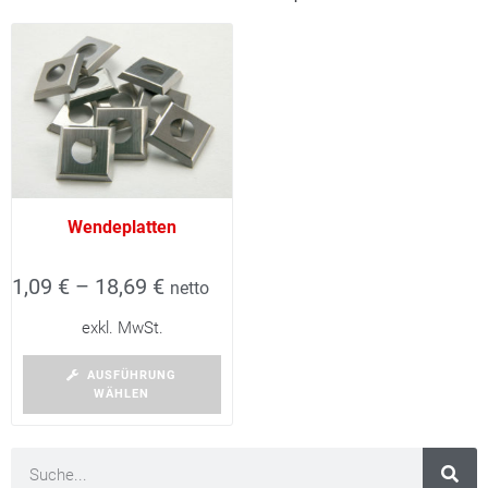
Wendeplatten
1,09
€
–
18,69
€
netto
exkl. MwSt.
AUSFÜHRUNG
WÄHLEN